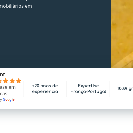
imobiliários em
nt
+20 anos de
Expertise
ase em
100% gr
experiência
França-Portugal
icas
by
G
o
o
g
l
e