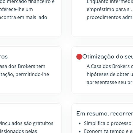
do mercado financeiro e
Enquanto intermediá
 oferece-lhe um
empréstimo para si.
ncontra em mais lado
procedimentos admi
ros
Otimização do seu
 Casa dos Brokers tem
A Casa dos Brokers 
tação, permitindo-lhe
hipóteses de obter 
apresentasse seu pr
Em resumo, recorren
vinculados são gratuitos
Simplifica o process
missionados pelas
Economiza tempo e e