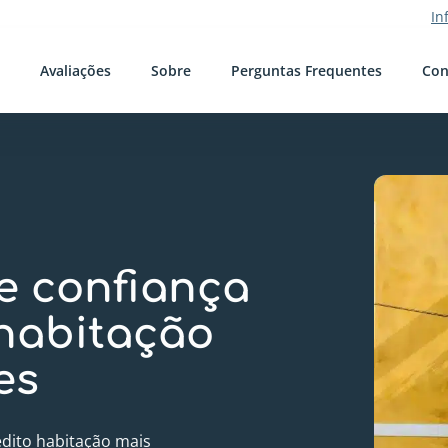
In
s
Avaliações
Sobre
Perguntas Frequentes
Con
e confiança
 habitação
es
rédito habitação mais